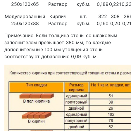
250х120х65
Раствор
куб.м.
0,189
0,221
0,2
Модулированный
Кирпич
шт.
322
308
29
250х120х88
Раствор
куб.м.
0,160
0,20
0,2
Примечание:
Если толщина стены со шлаковым
заполнителем превышает 380 мм, то каждые
дополнительные 100 мм утолщения стены
соответствуют добавлению 0,09 куб. м.